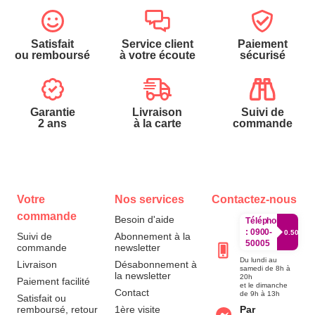
Satisfait
Service client
Paiement
ou remboursé
à votre écoute
sécurisé
Garantie
Livraison
Suivi de
2 ans
à la carte
commande
Votre
Nos services
Contactez-nous
commande
Besoin d'aide
Téléphone
:
0900-
0.50€/mi
Suivi de
Abonnement à la
50005
commande
newsletter
Du lundi au
Livraison
Désabonnement à
samedi de 8h à
la newsletter
20h
Paiement facilité
et le dimanche
Contact
de 9h à 13h
Satisfait ou
remboursé, retour
1ère visite
Par