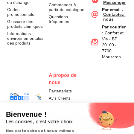
ou échange
Messenger
Commander à
Codes
partir du catalogue
Par email :
promotionnels
Contactez-
Questions
nous
Glossaire des
fréquentes
produits chimiques
Par courrier
:
Confort et
Informations
environnementales
Vie - BP
des produits
20100 -
7700
Mouscron
A propos de
nous
Partenariats
Avis Clients
Données
Paramétrer
Mentions
Conditions
Access
personnelles et
les cookies
légales
générales de
cookies
vente