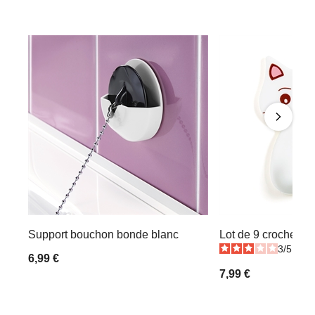
Support bouchon bonde blanc
Lot de 9 crochets c
3
/
5
-
2
6,99 €
7,99 €