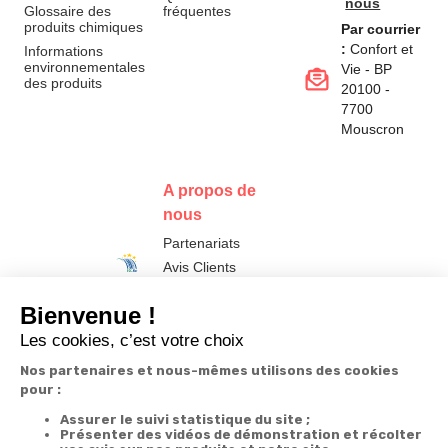
nous
Glossaire des
fréquentes
produits chimiques
Par courrier
:
Confort et
Informations
environnementales
Vie - BP
des produits
20100 -
7700
Mouscron
A propos de
nous
Partenariats
Avis Clients
Données
Paramétrer
Mentions
Conditions
Access
personnelles et
les cookies
légales
générales de
cookies
vente
FR