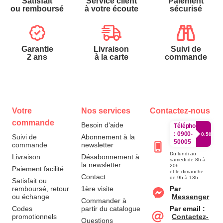
Satisfait
Service client
Paiement
ou remboursé
à votre écoute
sécurisé
Garantie
Livraison
Suivi de
2 ans
à la carte
commande
Votre
Nos services
Contactez-nous
commande
Besoin d'aide
Téléphone
:
0900-
0.50€/mi
Suivi de
Abonnement à la
50005
commande
newsletter
Du lundi au
Livraison
Désabonnement à
samedi de 8h à
la newsletter
20h
Paiement facilité
et le dimanche
Contact
de 9h à 13h
Satisfait ou
remboursé, retour
1ère visite
Par
ou échange
Messenger
Commander à
Codes
partir du catalogue
Par email :
promotionnels
Contactez-
Questions