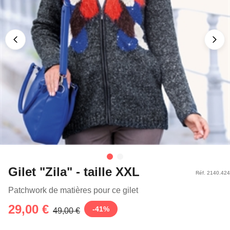
Gilet "Zila" - taille XXL
Réf. 2140.424
Patchwork de matières pour ce gilet
29,00 €
-
41
%
49,00 €