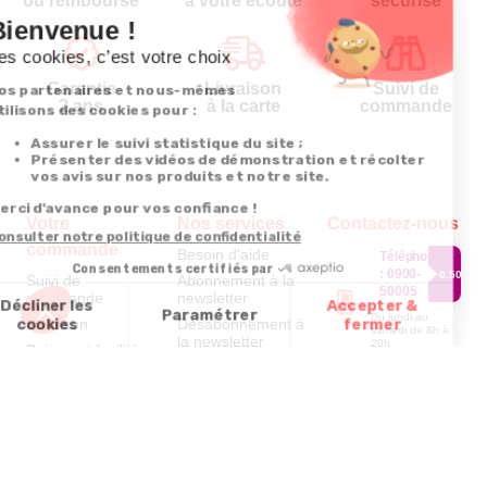
ou remboursé
à votre écoute
sécurisé
Garantie
Livraison
Suivi de
2 ans
à la carte
commande
Votre
Nos services
Contactez-nous
commande
Besoin d'aide
Téléphone
:
0900-
0.50€/mi
Suivi de
Abonnement à la
50005
commande
newsletter
Du lundi au
Livraison
Désabonnement à
samedi de 8h à
la newsletter
20h
Paiement facilité
et le dimanche
Contact
de 9h à 13h
Satisfait ou
remboursé, retour
1ère visite
Par
ou échange
Messenger
Commander à
Codes
partir du catalogue
Par email :
promotionnels
Contactez-
Questions
nous
Glossaire des
fréquentes