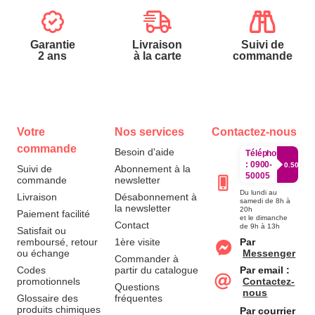
Garantie
Livraison
Suivi de
2 ans
à la carte
commande
Votre
Nos services
Contactez-nous
commande
Besoin d'aide
Téléphone
:
0900-
0.50€/mi
Suivi de
Abonnement à la
50005
commande
newsletter
Du lundi au
Livraison
Désabonnement à
samedi de 8h à
la newsletter
20h
Paiement facilité
et le dimanche
Contact
de 9h à 13h
Satisfait ou
remboursé, retour
1ère visite
Par
ou échange
Messenger
Commander à
Codes
partir du catalogue
Par email :
promotionnels
Contactez-
Questions
nous
Glossaire des
fréquentes
produits chimiques
Par courrier