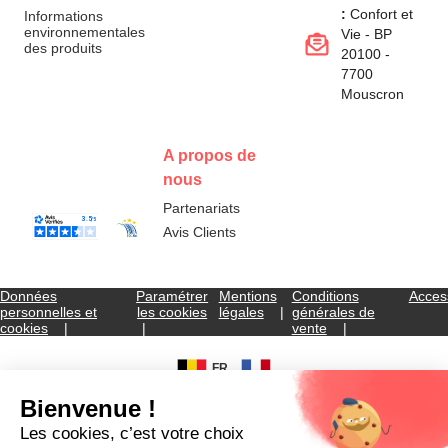
:
Confort et
Informations
environnementales
Vie - BP
des produits
20100 -
7700
Mouscron
A propos de
nous
Partenariats
Avis Clients
Données
Paramétrer
Mentions
Conditions
Access
personnelles et
les cookies
légales
générales de
cookies
vente
FR