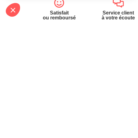
Satisfait
Service client
ou remboursé
à votre écoute
Votre commande
Nos ser
Suivi de commande
Besoin d
Livraison
Abonneme
Paiement facilité
Désabonn
Satisfait ou remboursé, retour ou échange
Contact
Codes promotionnels
1ère visi
Glossaire des produits chimiques
Commande
Informations environnementales des
Question
produits