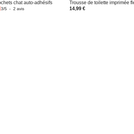
ochets chat auto-adhésifs
Trousse de toilette imprimée fl
14,99 €
3
/
5
-
2
avis