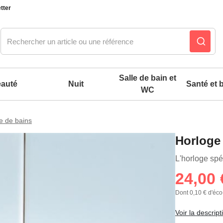
tter
Salle de bain et
auté
Nuit
Santé et b
WC
le de bains
Notre produit du m
Notre produit du m
Notre produit du m
Notre produit du m
Notre produit du m
Notre produit du m
Notre produit du m
Notre produit du m
Horloge
es confort mixtes
L'horloge spé
24,00 
 accessoires pieds
Dont 0,10 € d'éco
Voir la descript