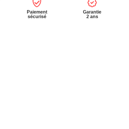
Paiement
Garantie
sécurisé
2 ans
vices
A propos de nous
'aide
Partenariats
nt à la newsletter
Avis Clients
ement à la newsletter
te
r à partir du catalogue
s fréquentes