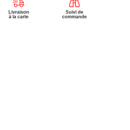
Livraison
Suivi de
à la carte
commande
Contactez-nous
Téléphone :
0.50€/min
0900-50005
Du lundi au samedi de 8h à 20h
et le dimanche de 9h à 13h
Par
Messenger
Par email :
Contactez-nous
Par courrier :
Confort et Vie - BP
20100 - 7700 Mouscron