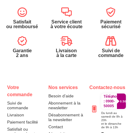
Satisfait
Service client
Paiement
ou remboursé
à votre écoute
sécurisé
Garantie
Livraison
Suivi de
2 ans
à la carte
commande
Votre
Nos services
Contactez-nous
commande
Besoin d'aide
Téléphone
:
0900-
0.50€/mi
Suivi de
Abonnement à la
50005
commande
newsletter
Du lundi au
Livraison
Désabonnement à
samedi de 8h à
la newsletter
20h
Paiement facilité
et le dimanche
Contact
de 9h à 13h
Satisfait ou