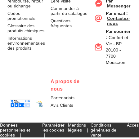
remboursé, retour
1ère visite
Par
ou échange
Messenger
Commander à
Codes
partir du catalogue
Par email :
promotionnels
Contactez-
Questions
nous
Glossaire des
fréquentes
produits chimiques
Par courrier
:
Confort et
Informations
environnementales
Vie - BP
des produits
20100 -
7700
Mouscron
A propos de
nous
Partenariats
Avis Clients
Données
Paramétrer
Mentions
Conditions
Access
personnelles et
les cookies
légales
générales de
cookies
vente