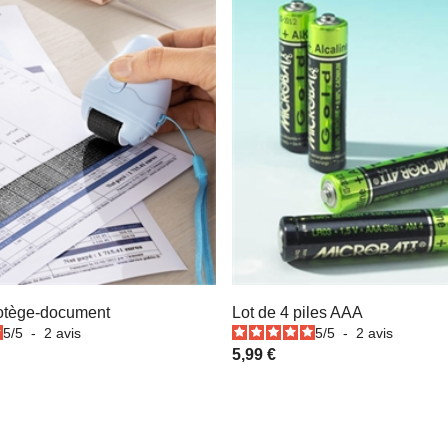
otège-document
Lot de 4 piles AAA
5
/
5
-
2
avis
5
/
5
-
2
avis
5,99 €