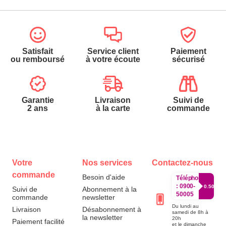
Satisfait
Service client
Paiement
ou remboursé
à votre écoute
sécurisé
Garantie
Livraison
Suivi de
2 ans
à la carte
commande
Votre
Nos services
Contactez-nous
commande
Besoin d'aide
Téléphone
:
0900-
0.50€/mi
Suivi de
Abonnement à la
50005
commande
newsletter
Du lundi au
Livraison
Désabonnement à
samedi de 8h à
la newsletter
20h
Paiement facilité
et le dimanche