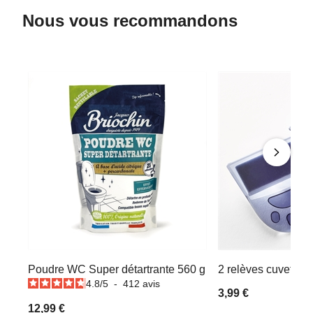
Nous vous recommandons
Poudre WC Super détartrante 560 g
2 relèves cuvette 
4.8
/
5
-
412
avis
3,99 €
12,99 €