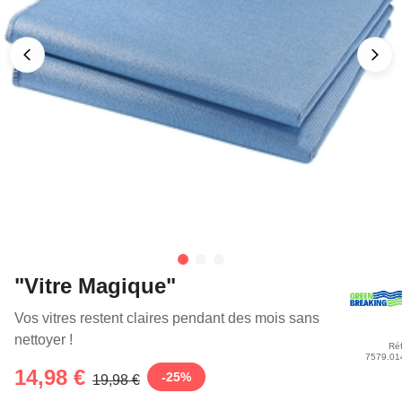
"Vitre Magique"
Vos vitres restent claires pendant des mois sans
nettoyer !
Réf
7579.01
14,98 €
-
25
%
19,98 €