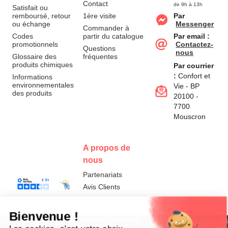
Contact
de 9h à 13h
Satisfait ou
remboursé, retour
1ère visite
Par
ou échange
Messenger
Commander à
Codes
partir du catalogue
Par email :
promotionnels
Contactez-
Questions
nous
Glossaire des
fréquentes
produits chimiques
Par courrier
:
Confort et
Informations
environnementales
Vie - BP
des produits
20100 -
7700
Mouscron
A propos de
nous
Partenariats
Avis Clients
Données
Paramétrer
Mentions
Conditions
Access
personnelles et
les cookies
légales
générales de