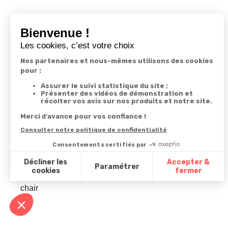
Derniers articles consultés
Lot de 2 paires de
chaussinettes dentelle
chair