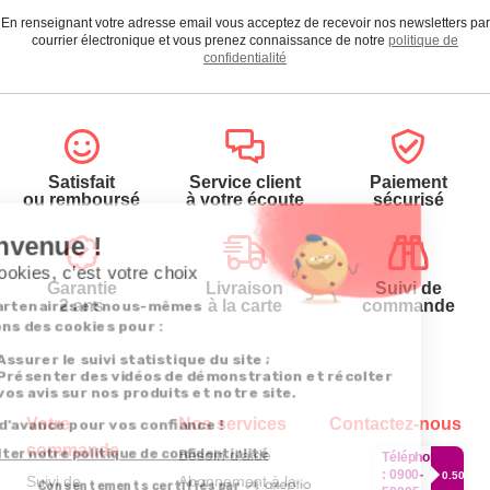
En renseignant votre adresse email vous acceptez de recevoir nos newsletters par
courrier électronique et vous prenez connaissance de notre
politique de
confidentialité
Satisfait
Service client
Paiement
ou remboursé
à votre écoute
sécurisé
Garantie
Livraison
Suivi de
2 ans
à la carte
commande
Votre
Nos services
Contactez-nous
commande
Besoin d'aide
Téléphone
:
0900-
0.50€/mi
Suivi de
Abonnement à la