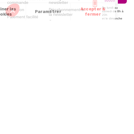
50005
commande
newsletter
Du lundi au
Livraison
Désabonnement à
samedi de 8h à
la newsletter
20h
Paiement facilité
et le dimanche
Contact
de 9h à 13h
Satisfait ou
remboursé, retour
1ère visite
Par
ou échange
Messenger
Commander à
Codes
partir du catalogue
Par email :
promotionnels
Contactez-
Questions
nous
Glossaire des
fréquentes
produits chimiques
Par courrier
:
Confort et
Informations
environnementales
Vie - BP
des produits
20100 -
7700
Mouscron
A propos de
nous
Partenariats
Avis Clients