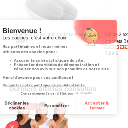
Lot de 2 coussinets confort soutien-gorge
Lot de 2 ex
Blanc
crochets B
5,99 €
7,99 €
Derniers articles consultés
Promo