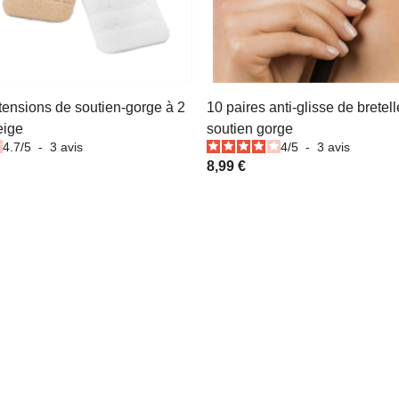
tensions de soutien-gorge à 2
10 paires anti-glisse de bretel
eige
soutien gorge
4.7
/
5
-
3
avis
4
/
5
-
3
avis
8,99 €