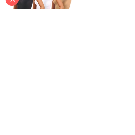
Lot de 3 débardeurs
minceur Noir/blanc/chair -
taille L
In