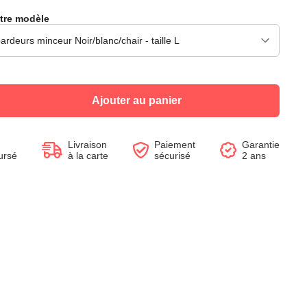
tre modèle
Voir le produit
Voir le produit
Voir le produit
Voir le produit
Voir le produit
Voir le produit
Voir le produit
Voir le produit
Ajouter au panier
Livraison
Paiement
Garantie
ursé
à la carte
sécurisé
2 ans