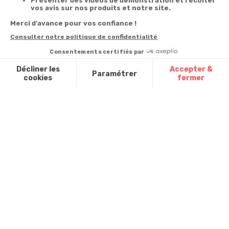
Votre
Nos services
Contactez-nous
commande
Besoin d'aide
Téléphone
:
0900-
0.50€/mi
Suivi de
Abonnement à la
50005
commande
newsletter
Du lundi au
Livraison
Désabonnement à
samedi de 8h à
la newsletter
20h
Paiement facilité
et le dimanche
Contact
de 9h à 13h
Satisfait ou
remboursé, retour
1ère visite
Par
ou échange
Messenger
Commander à
Codes
partir du catalogue
Par email :
promotionnels
Contactez-
Questions
nous
Glossaire des
fréquentes
produits chimiques
Par courrier
:
Confort et
Informations
environnementales
Vie - BP
des produits
20100 -
7700
Mouscron
A propos de