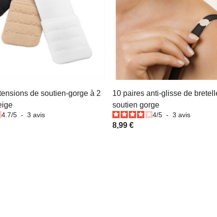
tensions de soutien-gorge à 2
10 paires anti-glisse de bretel
eige
soutien gorge
4.7
/
5
-
3
avis
4
/
5
-
3
avis
8,99 €