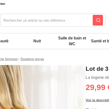
tter
Salle de bain et
auté
Nuit
Santé et b
WC
erie femmes
Soutiens-gorge
>
Notre produit du m
Notre produit du m
Notre produit du m
Notre produit du m
Notre produit du m
Notre produit du m
Notre produit du m
Notre produit du m
Lot de 3
es confort mixtes
La lingerie ré
29,99 
 accessoires pieds
Voir la descript