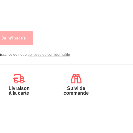
Je m’inscris
aissance de notre
politique de confidentialité
Livraison
Suivi de
à la carte
commande
Contactez-nous
Téléphone :
0.50€/min
0900-50005