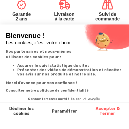
Garantie
Livraison
Suivi de
2 ans
à la carte
commande
Votre
Nos services
Contactez-nous
commande
Besoin d'aide
Téléphone
:
0900-
0.50€/mi
Suivi de
Abonnement à la
50005
commande
newsletter
Du lundi au
Livraison
Désabonnement à
samedi de 8h à
la newsletter
20h
Paiement facilité
et le dimanche
Contact
de 9h à 13h
Satisfait ou
remboursé, retour
1ère visite
Par
ou échange
Messenger
Commander à
Codes
partir du catalogue
Par email :
promotionnels
Contactez-
Questions
nous
Glossaire des
fréquentes
produits chimiques
Par courrier