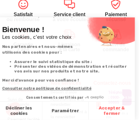
Satisfait
Service client
Paiement
ou remboursé
à votre écoute
sécurisé
Garantie
Livraison
Suivi de
2 ans
à la carte
commande
Votre
Nos services
Contactez-nous
commande
Besoin d'aide
Téléphone
:
0900-
0.50€/mi
Suivi de
Abonnement à la
50005
commande
newsletter
Du lundi au
Livraison
Désabonnement à
samedi de 8h à
la newsletter
20h
Paiement facilité
et le dimanche
Contact
de 9h à 13h
Satisfait ou
remboursé, retour
1ère visite
Par
ou échange
Messenger