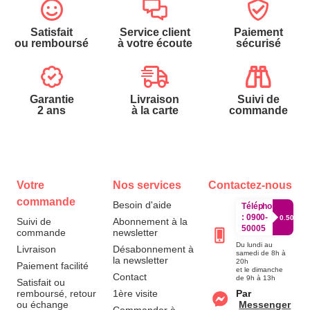
Satisfait
Service client
Paiement
ou remboursé
à votre écoute
sécurisé
Garantie
Livraison
Suivi de
2 ans
à la carte
commande
Votre
Nos services
Contactez-nous
commande
Besoin d'aide
Téléphone
:
0900-
0.50€/mi
Suivi de
Abonnement à la
50005
commande
newsletter
Du lundi au
Livraison
Désabonnement à
samedi de 8h à
la newsletter
20h
Paiement facilité
et le dimanche
Contact
de 9h à 13h
Satisfait ou
remboursé, retour
1ère visite
Par
ou échange
Messenger