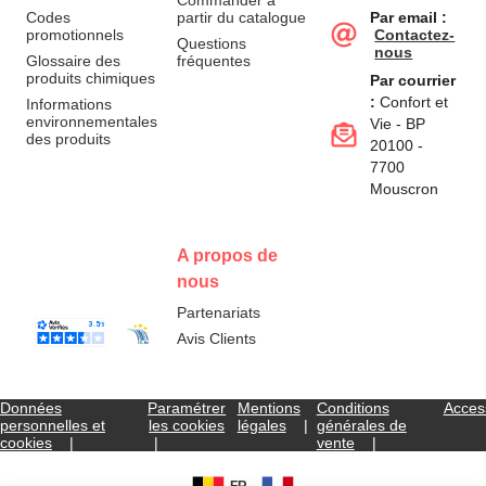
Commander à
Codes
partir du catalogue
Par email :
promotionnels
Contactez-
Questions
nous
Glossaire des
fréquentes
produits chimiques
Par courrier
:
Confort et
Informations
environnementales
Vie - BP
des produits
20100 -
7700
Mouscron
A propos de
nous
Partenariats
Avis Clients
Données
Paramétrer
Mentions
Conditions
Access
personnelles et
les cookies
légales
générales de
cookies
vente