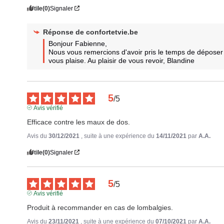
Utile
(0)
Signaler
Réponse de
confortetvie.be
Bonjour Fabienne, 

Nous vous remercions d'avoir pris le temps de déposer 
vous plaise. Au plaisir de vous revoir, Blandine
5
/
5
Avis vérifié
Efficace contre les maux de dos.
Avis du
30/12/2021
, suite à une expérience du
14/11/2021
par
A.A.
Utile
(0)
Signaler
5
/
5
Avis vérifié
Produit à recommander en cas de lombalgies.
Avis du
23/11/2021
, suite à une expérience du
07/10/2021
par
A.A.