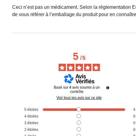
Ceci n’est pas un médicament. Selon la réglementation Eu
de vous référer à l’emballage du produit pour en connaître
5
/
5
Basé sur
4
avis soumis à un
contrôle
Voir tous les avis sur ce site
5
étoiles
4
4
étoiles
0
3
étoiles
0
2
étoiles
0