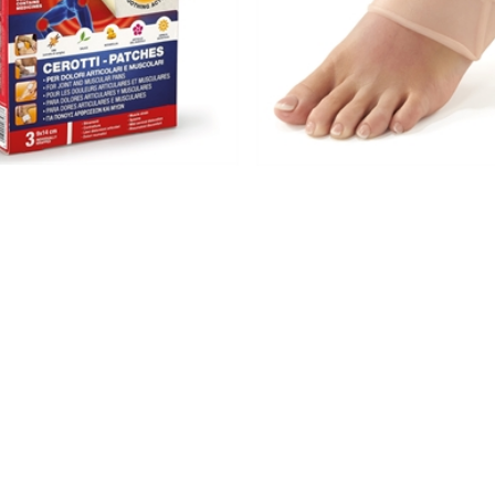
auffants articulations
Chevillères magnétiques
14,99 €