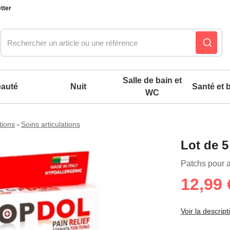
tter
Salle de bain et
auté
Nuit
Santé et b
WC
tions
Soins articulations
>
Notre produit du m
Notre produit du m
Notre produit du m
Notre produit du m
Notre produit du m
Notre produit du m
Notre produit du m
Notre produit du m
Lot de 5
es confort mixtes
Patchs pour a
12,99 
 accessoires pieds
Voir la descript