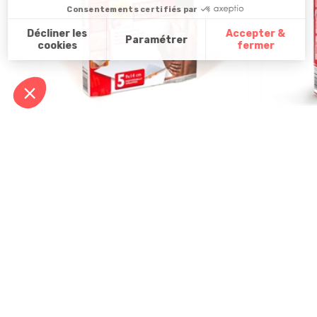
Lot de 5 patchs "Stopdol"
3 patchs ch
12,99 €
5
/
5
-
4
avis
12,99 €
Derniers articles consultés