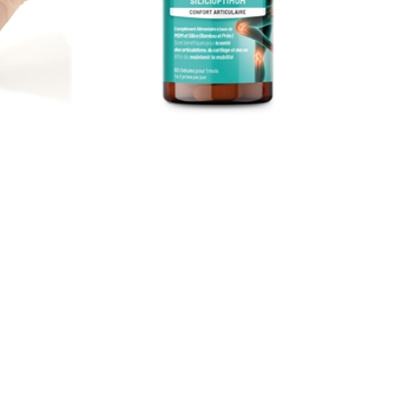
Silicium organique, 60 gélules
14,99 €