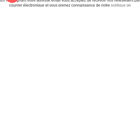
En renseignant votre adresse email vous acceptez de recevoir nos newsletters par
courrier électronique et vous prenez connaissance de notre
politique de
confidentialité
Satisfait
Service client
Paiement
ou remboursé
à votre écoute
sécurisé
Garantie
Livraison
Suivi de
2 ans
à la carte
commande
Votre
Nos services
Contactez-nous
commande
Besoin d'aide
Téléphone
:
0900-
0.50€/mi
Suivi de
Abonnement à la
50005
commande
newsletter