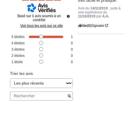
très facile et pratique.
Avis du
14/11/2019
, suite à
une expérience du
Basé sur
1
avis soumis à un
11/10/2019
par
A.A.
contrôle
Utile
(0)
Signaler
Voir tous les avis sur ce site
5
étoiles
1
4
étoiles
0
3
étoiles
0
2
étoiles
0
1
étoile
0
Trier les avis