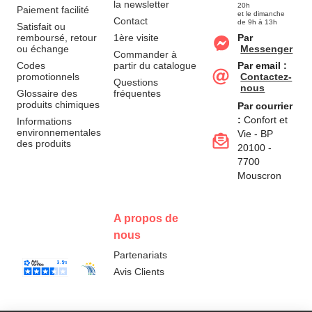
la newsletter
20h
Paiement facilité
et le dimanche
Contact
de 9h à 13h
Satisfait ou
remboursé, retour
1ère visite
Par
ou échange
Messenger
Commander à
Codes
partir du catalogue
Par email :
promotionnels
Contactez-
Questions
nous
Glossaire des
fréquentes
produits chimiques
Par courrier
:
Confort et
Informations
environnementales
Vie - BP
des produits
20100 -
7700
Mouscron
A propos de
nous
Partenariats
Avis Clients