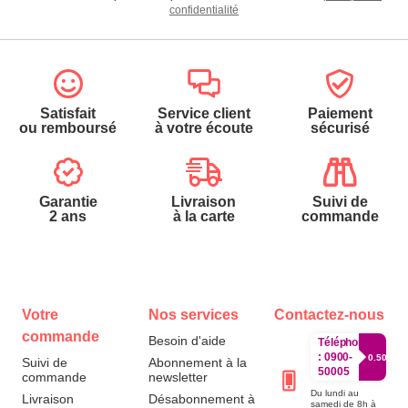
confidentialité
Satisfait
Service client
Paiement
ou remboursé
à votre écoute
sécurisé
Garantie
Livraison
Suivi de
2 ans
à la carte
commande
Votre
Nos services
Contactez-nous
commande
Besoin d'aide
Téléphone
:
0900-
0.50€/mi
Suivi de
Abonnement à la
50005
commande
newsletter
Du lundi au
Livraison
Désabonnement à
samedi de 8h à