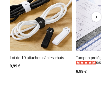
Lot de 10 attaches câbles chats
Tampon protège-d
5
/
5
-
2
9,99 €
6,99 €