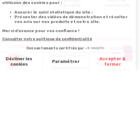
Garantie
Livraison
Suivi de
2 ans
à la carte
commande
Votre
Nos services
Contactez-nous
commande
Besoin d'aide
Téléphone
:
0900-
0.50€/mi
Suivi de
Abonnement à la
50005
commande
newsletter
Du lundi au
Livraison
Désabonnement à
samedi de 8h à
la newsletter
20h
Paiement facilité
et le dimanche
Contact
de 9h à 13h
Satisfait ou
remboursé, retour
1ère visite
Par
ou échange
Messenger
Commander à
Codes
partir du catalogue
Par email :
promotionnels
Contactez-
Questions
nous
Glossaire des
fréquentes
produits chimiques
Par courrier
:
Confort et
Informations
environnementales
Vie - BP
des produits
20100 -