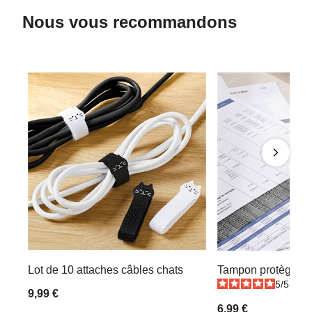
Nous vous recommandons
Lot de 10 attaches câbles chats
Tampon protège-d
5
/
5
-
2
9,99 €
6,99 €