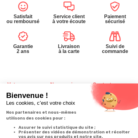
Satisfait
Service client
Paiement
ou remboursé
à votre écoute
sécurisé
Garantie
Livraison
Suivi de
2 ans
à la carte
commande
Votre
Nos services
Contactez-nous
commande
Besoin d'aide
Téléphone
:
0900-
0.50€/mi
Suivi de
Abonnement à la
50005
commande
newsletter
Du lundi au
Livraison
Désabonnement à
samedi de 8h à
la newsletter
20h
Paiement facilité
et le dimanche
Contact
de 9h à 13h
Satisfait ou
remboursé, retour
1ère visite
Par
ou échange
Messenger