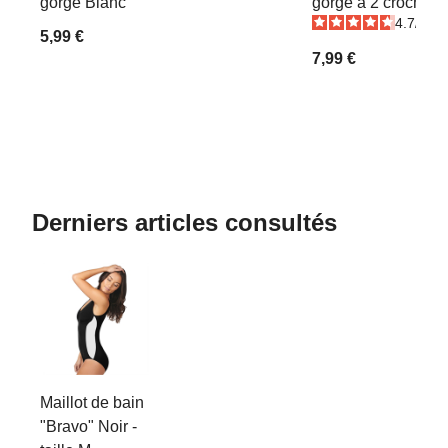
gorge Blanc
gorge à 2 crochets
4.7
/
5
-
5,99 €
7,99 €
Derniers articles consultés
Maillot de bain
"Bravo" Noir -