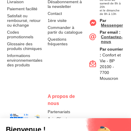
Livraison
Désabonnement à
samedi de 8h à
la newsletter
20h
Paiement facilité
et le dimanche
Contact
de 9h à 13h
Satisfait ou
remboursé, retour
1ère visite
Par
ou échange
Messenger
Commander à
Codes
partir du catalogue
Par email :
promotionnels
Contactez-
Questions
nous
Glossaire des
fréquentes
produits chimiques
Par courrier
:
Confort et
Informations
environnementales
Vie - BP
des produits
20100 -
7700
Mouscron
A propos de
nous
Partenariats
Avis Clients