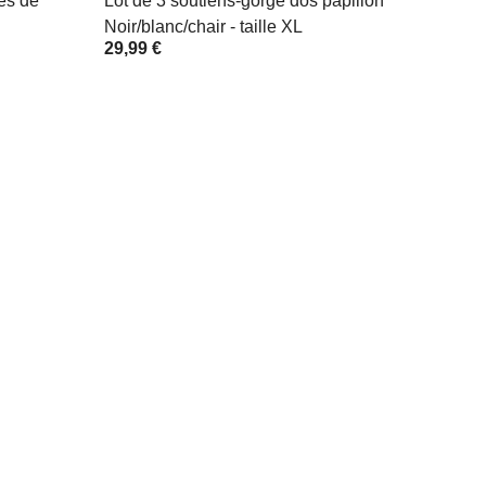
les de
Lot de 3 soutiens-gorge dos papillon
Noir/blanc/chair - taille XL
29,99 €