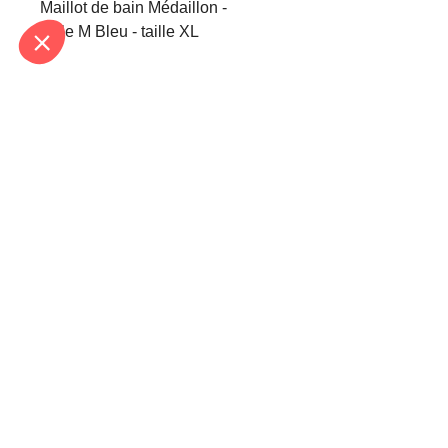
Maillot de bain Médaillon -
taille M Bleu - taille XL
In
En renseignant votre adresse email vous ac