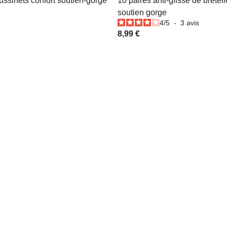
ussinets confort soutien-gorge
10 paires anti-glisse de bretel
soutien gorge
4
/
5
-
3
avis
8,99 €