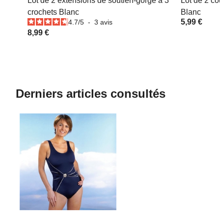
Lot de 2 extensions de soutien-gorge à 3
Lot de 2 co
crochets Blanc
Blanc
5,99 €
4.7
/
5
-
3
avis
8,99 €
Derniers articles consultés