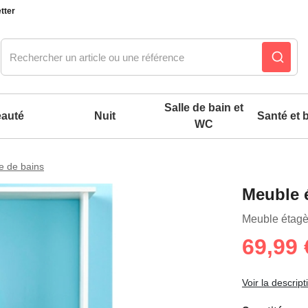
tter
Salle de bain et
auté
Nuit
Santé et b
WC
le de bains
Notre produit du m
Notre produit du m
Notre produit du m
Notre produit du m
Notre produit du m
Notre produit du m
Notre produit du m
Notre produit du m
Meuble 
es confort mixtes
Meuble étagè
69,99 
 accessoires pieds
Voir la descript