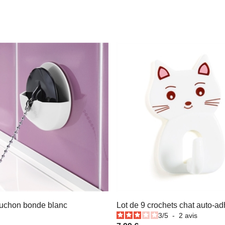
uchon bonde blanc
Lot de 9 crochets chat auto-ad
3
/
5
-
2
avis