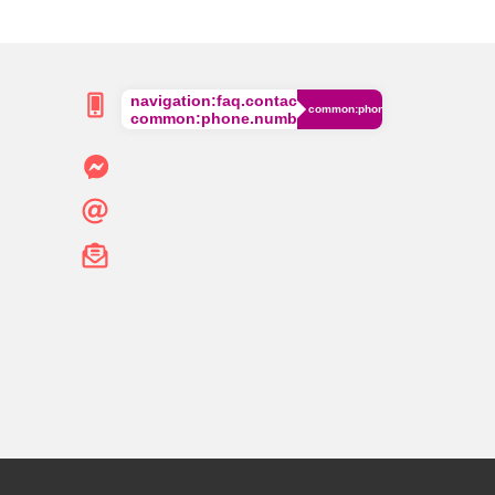
navigation:faq.contact.phone
common:phone.cost
common:phone.number