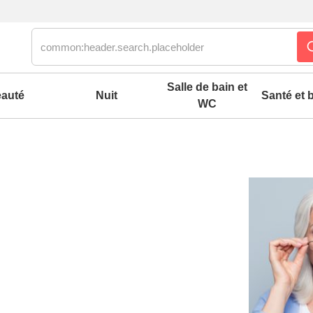
Salle de bain et
auté
Nuit
Santé et b
WC
es confort mixtes
 accessoires pieds