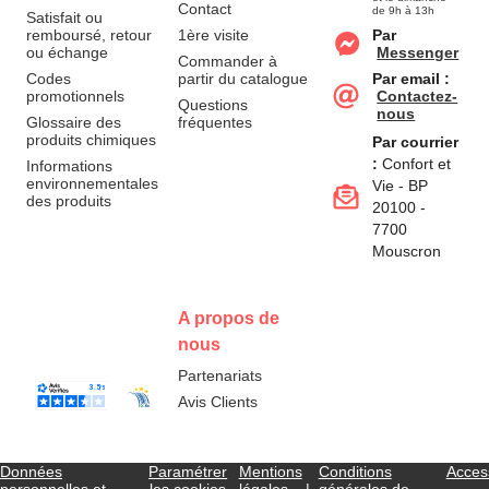
Contact
de 9h à 13h
Satisfait ou
remboursé, retour
1ère visite
Par
ou échange
Messenger
Commander à
Codes
partir du catalogue
Par email :
promotionnels
Contactez-
Questions
nous
Glossaire des
fréquentes
produits chimiques
Par courrier
:
Confort et
Informations
environnementales
Vie - BP
des produits
20100 -
7700
Mouscron
A propos de
nous
Partenariats
Avis Clients
Données
Paramétrer
Mentions
Conditions
Access