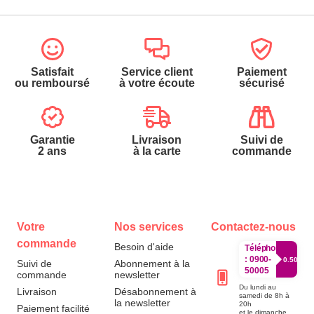
Satisfait
Service client
Paiement
ou remboursé
à votre écoute
sécurisé
Garantie
Livraison
Suivi de
2 ans
à la carte
commande
Votre
Nos services
Contactez-nous
commande
Besoin d'aide
Téléphone
:
0900-
0.50€/mi
Suivi de
Abonnement à la
50005
commande
newsletter
Du lundi au
Livraison
Désabonnement à
samedi de 8h à
la newsletter
20h
Paiement facilité
et le dimanche