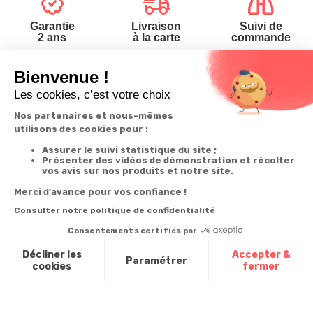
Garantie
Livraison
Suivi de
2 ans
à la carte
commande
Votre
Nos services
Contactez-nous
commande
Besoin d'aide
Téléphone
:
0900-
0.50€/mi
Suivi de
Abonnement à la
50005
commande
newsletter
Du lundi au
Livraison
Désabonnement à
samedi de 8h à
la newsletter
20h
Paiement facilité
et le dimanche
Contact
de 9h à 13h
Satisfait ou
remboursé, retour
1ère visite
Par
ou échange
Messenger
Commander à
Codes
partir du catalogue
Par email :
promotionnels
Contactez-
Questions
nous
Glossaire des
fréquentes
produits chimiques
Par courrier
:
Confort et
Informations