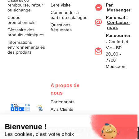
Satisfait ou
remboursé, retour
1ère visite
Par
ou échange
Messenger
Commander à
Codes
partir du catalogue
Par email :
promotionnels
Contactez-
Questions
nous
Glossaire des
fréquentes
produits chimiques
Par courrier
:
Confort et
Informations
environnementales
Vie - BP
des produits
20100 -
7700
Mouscron
A propos de
nous
Partenariats
Avis Clients
Données
Paramétrer
Mentions
Conditions
Access
personnelles et
les cookies
légales
générales de