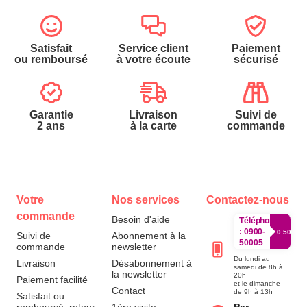
Satisfait
Service client
Paiement
ou remboursé
à votre écoute
sécurisé
Garantie
Livraison
Suivi de
2 ans
à la carte
commande
Votre
Nos services
Contactez-nous
commande
Besoin d'aide
Téléphone
:
0900-
0.50€/mi
Suivi de
Abonnement à la
50005
commande
newsletter
Du lundi au
Livraison
Désabonnement à
samedi de 8h à
la newsletter
20h
Paiement facilité
et le dimanche
Contact
de 9h à 13h
Satisfait ou