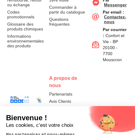
remboursé, retour
1ère visite
Par
ou échange
Messenger
Commander à
Codes
partir du catalogue
Par email :
promotionnels
Contactez-
Questions
nous
Glossaire des
fréquentes
produits chimiques
Par courrier
:
Confort et
Informations
environnementales
Vie - BP
des produits
20100 -
7700
Mouscron
A propos de
nous
Partenariats
Avis Clients
Données
Paramétrer
Mentions
Conditions
Access
personnelles et
les cookies
légales
générales de
cookies
vente