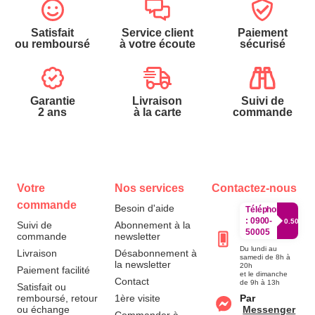
Satisfait
Service client
Paiement
ou remboursé
à votre écoute
sécurisé
Garantie
Livraison
Suivi de
2 ans
à la carte
commande
Votre
Nos services
Contactez-nous
commande
Besoin d'aide
Téléphone
:
0900-
0.50€/mi
Suivi de
Abonnement à la
50005
commande
newsletter
Du lundi au
Livraison
Désabonnement à
samedi de 8h à
la newsletter
20h
Paiement facilité
et le dimanche
Contact
de 9h à 13h
Satisfait ou
remboursé, retour
1ère visite
Par
ou échange
Messenger