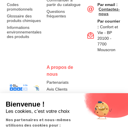
Commander à
Codes
partir du catalogue
Par email :
promotionnels
Contactez-
Questions
nous
Glossaire des
fréquentes
produits chimiques
Par courrier
:
Confort et
Informations
environnementales
Vie - BP
des produits
20100 -
7700
Mouscron
A propos de
nous
Partenariats
Avis Clients
Données
Paramétrer
Mentions
Conditions
Access
personnelles et
les cookies
légales
générales de
cookies
vente