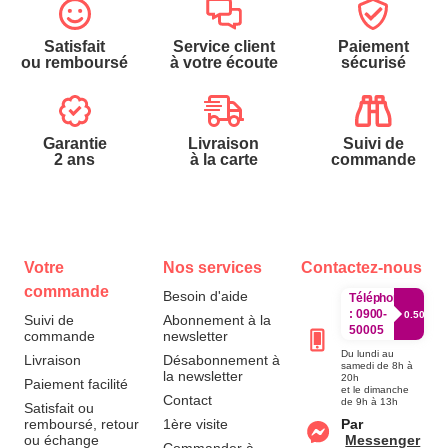
Satisfait
Service client
Paiement
ou remboursé
à votre écoute
sécurisé
Garantie
Livraison
Suivi de
2 ans
à la carte
commande
Votre
Nos services
Contactez-nous
commande
Besoin d'aide
Téléphone
:
0900-
0.50€/mi
Suivi de
Abonnement à la
50005
commande
newsletter
Du lundi au
Livraison
Désabonnement à
samedi de 8h à
la newsletter
20h
Paiement facilité
et le dimanche
Contact
de 9h à 13h
Satisfait ou
remboursé, retour
1ère visite
Par
ou échange
Messenger