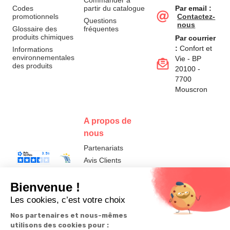
Commander à
Codes
partir du catalogue
Par email :
promotionnels
Contactez-
Questions
nous
Glossaire des
fréquentes
produits chimiques
Par courrier
:
Confort et
Informations
environnementales
Vie - BP
des produits
20100 -
7700
Mouscron
A propos de
nous
Partenariats
Avis Clients
Données
Paramétrer
Mentions
Conditions
Access
personnelles et
les cookies
légales
générales de
cookies
vente