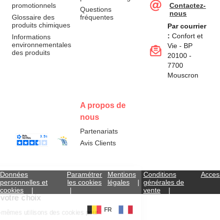
promotionnels
Contactez-
Questions
nous
Glossaire des
fréquentes
produits chimiques
Par courrier
:
Confort et
Informations
environnementales
Vie - BP
des produits
20100 -
7700
Mouscron
A propos de
nous
Partenariats
Avis Clients
Données
Paramétrer
Mentions
Conditions
Access
personnelles et
les cookies
légales
générales de
cookies
vente
FR