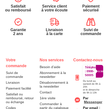
Satisfait
Service client
Paiement
ou remboursé
à votre écoute
sécurisé
Garantie
Livraison
Suivi de
2 ans
à la carte
commande
Votre
Nos services
Contactez-nous
commande
Besoin d'aide
Téléphone
:
0900-
0.50€/mi
Suivi de
Abonnement à la
50005
commande
newsletter
Du lundi au
Livraison
Désabonnement à
samedi de 8h à
la newsletter
20h
Paiement facilité
et le dimanche
Contact
de 9h à 13h
Satisfait ou
remboursé, retour
1ère visite
Par
ou échange
Messenger
Commander à
Codes
partir du catalogue
Par email :