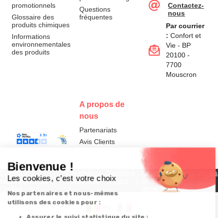
promotionnels
Contactez-
Questions
nous
Glossaire des
fréquentes
produits chimiques
Par courrier
:
Confort et
Informations
environnementales
Vie - BP
des produits
20100 -
7700
Mouscron
A propos de
nous
Partenariats
Avis Clients
Données
Paramétrer
Mentions
Conditions
Access
personnelles et
les cookies
légales
générales de
cookies
vente
FR