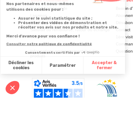
Suivi de commande
Besoin d
Livraison
Abonneme
Paiement facilité
Désabonn
Satisfait ou remboursé, retour ou échange
Contact
Codes promotionnels
1ère visi
Glossaire des produits chimiques
Commande
Informations environnementales des
Question
produits
Données personnelles et cookies