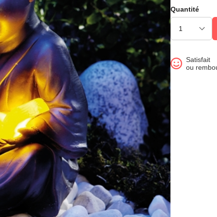
Quantité
Satisfait
ou rembo