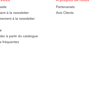
'aide
Partenariats
nt à la newsletter
Avis Clients
ement à la newsletter
te
r à partir du catalogue
s fréquentes
Paramétrer les cookies
Mentions légales
Conditions gé