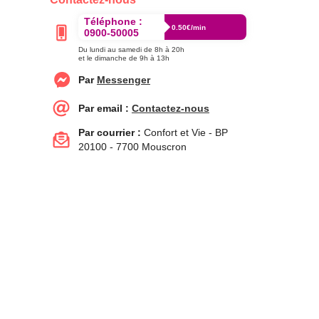
Téléphone :
0.50€/min
0900-50005
Du lundi au samedi de 8h à 20h
et le dimanche de 9h à 13h
Par
Messenger
Par email :
Contactez-nous
Par courrier :
Confort et Vie - BP
20100 - 7700 Mouscron
nérales de vente
Accessibilité