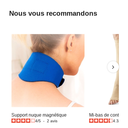
Nous vous recommandons
Support nuque magnétique
Mi-bas de contenti
4
/
5
-
2
avis
4.3
/
5
-