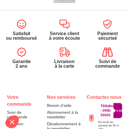
confidentialité
Satisfait
Service client
Paiement
ou remboursé
à votre écoute
sécurisé
Garantie
Livraison
Suivi de
2 ans
à la carte
commande
Votre
Nos services
Contactez-nous
commande
Besoin d'aide
Téléphone
:
0900-
0.50€/mi
Suivi de
Abonnement à la
50005
commande
newsletter
Du lundi au
Livraison
Désabonnement à
samedi de 8h à
la newsletter
20h