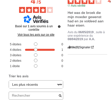
4
4
/
5
Avis vérifié
Het was de broek die 
mijn moeder gewenst 
had en ze voldeed aan 
haar eisen.
Basé sur
1
avis soumis à un
contrôle
Avis du
06/05/2019
, suite à
Voir tous les avis sur ce site
une expérience du
08/04/2019
par
A.A.
5
étoiles
0
Utile
(0)
Signaler
4
étoiles
1
3
étoiles
0
2
étoiles
0
1
étoile
0
Trier les avis