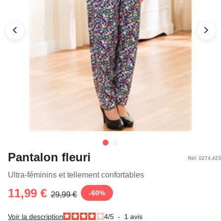
Pantalon fleuri
Réf. 0274.423
Ultra-féminins et tellement confortables
11,99 €
-
60
%
29,99 €
Voir la description
4
/
5
-
1
avis