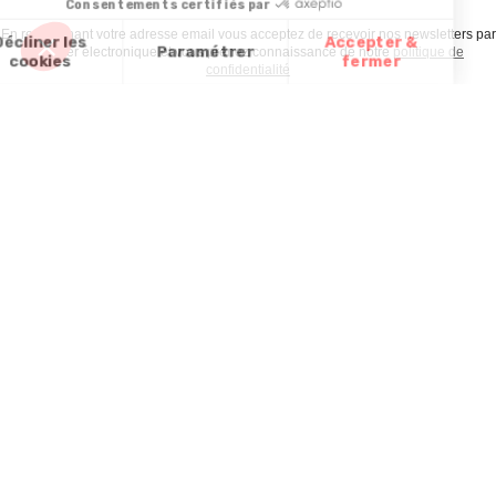
En renseignant votre adresse email vous acceptez de recevoir nos newsletters par
courrier électronique et vous prenez connaissance de notre
politique de
confidentialité
Satisfait
Service client
Paiement
ou remboursé
à votre écoute
sécurisé
Garantie
Livraison
Suivi de
2 ans
à la carte
commande
Votre
Nos services
Contactez-nous
commande
Besoin d'aide
Téléphone
:
0900-
0.50€/mi