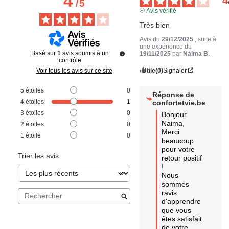
4
4
/
5
Avis vérifié
Très bien
Avis du
29/12/2025
, suite à
une expérience du
Basé sur
1
avis soumis à un
19/11/2025
par
Naima B.
contrôle
Utile
(0)
Signaler
Voir tous les avis sur ce site
5
étoiles
0
Réponse de
4
étoiles
1
confortetvie.be
3
étoiles
0
Bonjour 
Naima,

2
étoiles
0
Merci 
1
étoile
0
beaucoup 
pour votre 
Trier les avis
retour positif 
! 

Nous 
sommes 
ravis 
d'apprendre 
que vous 
êtes satisfait 
de votre 