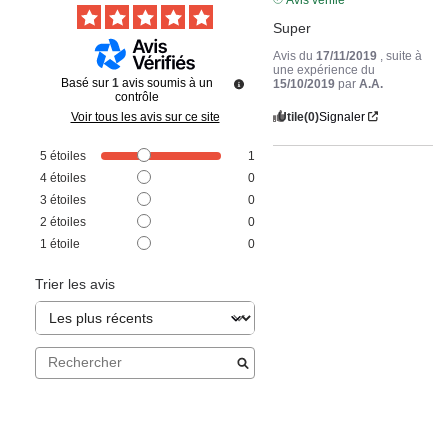
Super
Avis du
17/11/2019
, suite à
une expérience du
Basé sur
1
avis soumis à un
15/10/2019
par
A.A.
contrôle
Utile
(0)
Signaler
Voir tous les avis sur ce site
5
étoiles
1
4
étoiles
0
3
étoiles
0
2
étoiles
0
1
étoile
0
Trier les avis