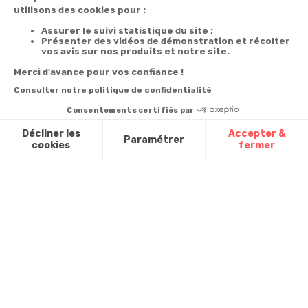
commande
newsletter
Du lundi au
Livraison
Désabonnement à
samedi de 8h à
la newsletter
20h
Paiement facilité
et le dimanche
Contact
de 9h à 13h
Satisfait ou
remboursé, retour
1ère visite
Par
ou échange
Messenger
Commander à
Codes
partir du catalogue
Par email :
promotionnels
Contactez-
Questions
nous
Glossaire des
fréquentes
produits chimiques
Par courrier
:
Confort et
Informations
environnementales
Vie - BP
des produits
20100 -
7700
Mouscron
A propos de
nous
Partenariats
Avis Clients