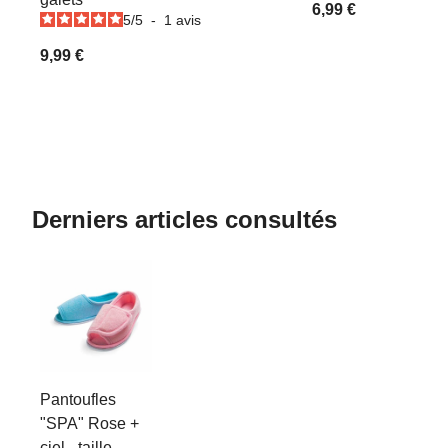
6,99 €
5
/
5
-
1
avis
9,99 €
Derniers articles consultés
Pantoufles
"SPA" Rose +
ciel - taille