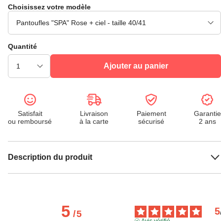
Choisissez votre modèle
Quantité
Ajouter au panier
Satisfait
Livraison
Paiement
Garantie
ou remboursé
à la carte
sécurisé
2 ans
Description du produit
5
5
/
5
Avis vérifié