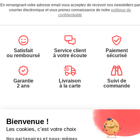
En renseignant votre adresse email vous acceptez de recevoir nos newsletters par
courrier électronique et vous prenez connaissance de notre
politique de
confidentialité
Satisfait
Service client
Paiement
ou remboursé
à votre écoute
sécurisé
Garantie
Livraison
Suivi de
2 ans
à la carte
commande
Votre
Nos services
Contactez-nous
commande
Besoin d'aide
Téléphone
:
0900-
0.50€/mi
Suivi de
Abonnement à la
50005