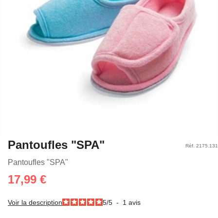
Pantoufles "SPA"
Réf. 2175.131
Pantoufles "SPA"
17,99 €
Voir la description
5
/
5
-
1
avis