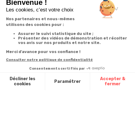
Garantie
Livraison
Suivi de
2 ans
à la carte
commande
Votre
Nos services
Contactez-nous
commande
Besoin d'aide
Téléphone
:
0900-
0.50€/mi
Suivi de
Abonnement à la
50005
commande
newsletter
Du lundi au
Livraison
Désabonnement à
samedi de 8h à
la newsletter
20h
Paiement facilité
et le dimanche
Contact
de 9h à 13h
Satisfait ou
remboursé, retour
1ère visite
Par
ou échange
Messenger
Commander à
Codes
partir du catalogue
Par email :
promotionnels
Contactez-
Questions
nous
Glossaire des
fréquentes
produits chimiques
Par courrier