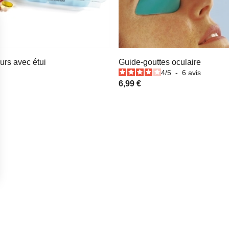
ours avec étui
Guide-gouttes oculaire
4
/
5
-
6
avis
6,99 €