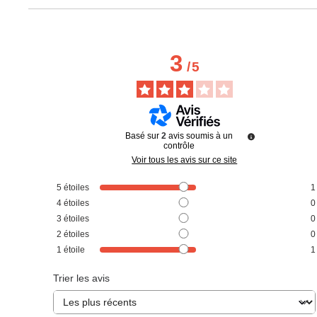
3
/
5
Basé sur
2
avis soumis à un
contrôle
Voir tous les avis sur ce site
5
étoiles
1
4
étoiles
0
3
étoiles
0
2
étoiles
0
1
étoile
1
Trier les avis