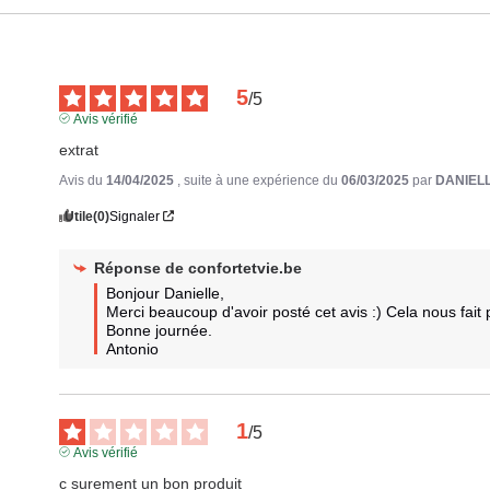
5
/
5
Avis vérifié
extrat
Avis du
14/04/2025
, suite à une expérience du
06/03/2025
par
DANIELL
Utile
(0)
Signaler
Réponse de
confortetvie.be
Bonjour Danielle,

Merci beaucoup d'avoir posté cet avis :) Cela nous fait pl
Bonne journée.

Antonio
1
/
5
Avis vérifié
c surement un bon produit
