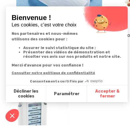
Lot de 2 doigtiers silicone
Pilulier 7 j
14,99 €
4
/
5
-
1
avis
5,99 €
Derniers articles consultés