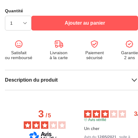
Quantité
Ajouter au panier
Satisfait
Livraison
Paiement
Garantie
ou remboursé
à la carte
sécurisé
2 ans
Description du produit
3
3
/
5
Avis vérifié
Un cher
Avis du
12/05/2021
, suite à