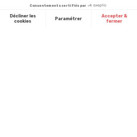
promotionnels
Contactez-
Questions
nous
Glossaire des
fréquentes
produits chimiques
Par courrier
:
Confort et
Informations
environnementales
Vie - BP
des produits
20100 -
7700
Mouscron
A propos de
nous
Partenariats
Avis Clients
Données
Paramétrer
Mentions
Conditions
Access
personnelles et
les cookies
légales
générales de
cookies
vente
FR