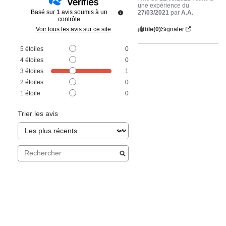
une expérience du
Basé sur
1
avis soumis à un
27/03/2021
par
A.A.
contrôle
Utile
(0)
Signaler
Voir tous les avis sur ce site
5
étoiles
0
4
étoiles
0
3
étoiles
1
2
étoiles
0
1
étoile
0
Trier les avis