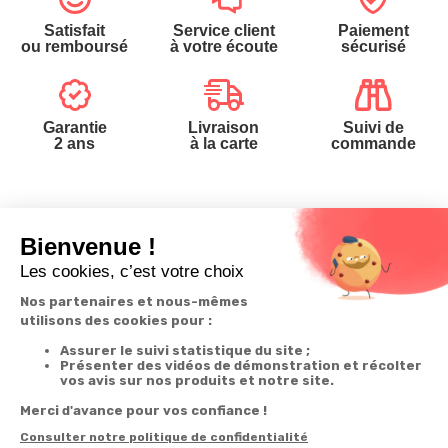
Satisfait
Service client
Paiement
ou remboursé
à votre écoute
sécurisé
Garantie
Livraison
Suivi de
2 ans
à la carte
commande
Votre
Nos services
Contactez-nous
commande
Besoin d'aide
Téléphone
:
0900-
0.50€/mi
Suivi de
Abonnement à la
50005
commande
newsletter
Du lundi au
Livraison
Désabonnement à
samedi de 8h à
la newsletter
20h
Paiement facilité
et le dimanche
Contact
de 9h à 13h
Satisfait ou
remboursé, retour
1ère visite
Par
ou échange
Messenger
Commander à
Codes
partir du catalogue
Par email :