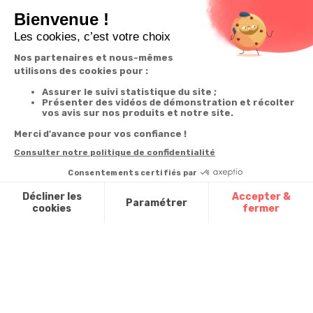
ou remboursé
à votre écoute
sécurisé
Garantie
Livraison
Suivi de
2 ans
à la carte
commande
Votre
Nos services
Contactez-nous
commande
Besoin d'aide
Téléphone
:
0900-
0.50€/mi
Suivi de
Abonnement à la
50005
commande
newsletter
Du lundi au
Livraison
Désabonnement à
samedi de 8h à
la newsletter
20h
Paiement facilité
et le dimanche
Contact
de 9h à 13h
Satisfait ou
remboursé, retour
1ère visite
Par
ou échange
Messenger
Commander à
Codes
partir du catalogue
Par email :
promotionnels
Contactez-
Questions
nous
Glossaire des
fréquentes