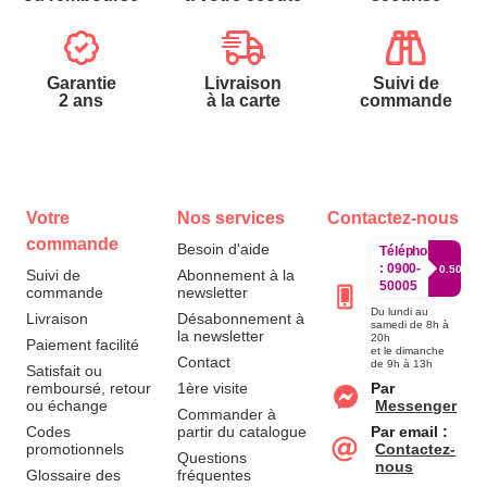
Garantie
Livraison
Suivi de
2 ans
à la carte
commande
Votre
Nos services
Contactez-nous
commande
Besoin d'aide
Téléphone
:
0900-
0.50€/mi
Suivi de
Abonnement à la
50005
commande
newsletter
Du lundi au
Livraison
Désabonnement à
samedi de 8h à
la newsletter
20h
Paiement facilité
et le dimanche
Contact
de 9h à 13h
Satisfait ou
remboursé, retour
1ère visite
Par
ou échange
Messenger
Commander à
Codes
partir du catalogue
Par email :
promotionnels
Contactez-
Questions
nous
Glossaire des
fréquentes