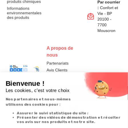
produits chimiques
Par courrier
:
Confort et
Informations
environnementales
Vie - BP
des produits
20100 -
7700
Mouscron
A propos de
nous
Partenariats
Avis Clients
Données
Paramétrer
Mentions
Conditions
Access
personnelles et
les cookies
légales
générales de
cookies
vente
FR