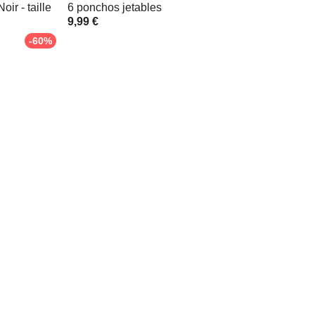
oir - taille
6 ponchos jetables
9,99 €
-60%