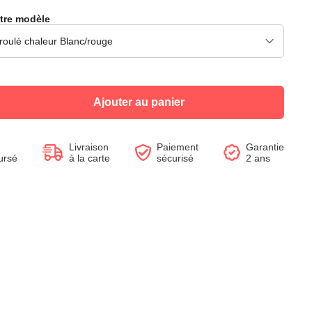
tre modèle
Voir le produit
Voir le produit
Voir le produit
Voir le produit
Voir le produit
Voir le produit
Voir le produit
Voir le produit
Ajouter au panier
Livraison
Paiement
Garantie
ursé
à la carte
sécurisé
2 ans