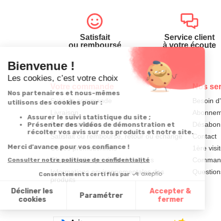
Satisfait
Service client
ou remboursé
à votre écoute
Votre commande
Nos ser
Suivi de commande
Besoin d
Livraison
Abonneme
Paiement facilité
Désabonn
Satisfait ou remboursé, retour ou échange
Contact
Codes promotionnels
1ère visi
Glossaire des produits chimiques
Commande
Informations environnementales des
Question
produits