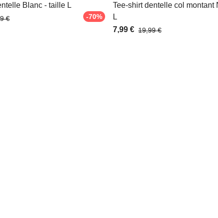
ntelle Blanc - taille L
Tee-shirt dentelle col montant N
-70%
L
9 €
7,99 €
19,99 €