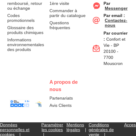
remboursé, retour
1ère visite
Par
ou échange
Messenger
Commander à
Codes
partir du catalogue
Par email :
promotionnels
Contactez-
Questions
nous
Glossaire des
fréquentes
produits chimiques
Par courrier
:
Confort et
Informations
environnementales
Vie - BP
des produits
20100 -
7700
Mouscron
A propos de
nous
Partenariats
Avis Clients
Données
Paramétrer
Mentions
Conditions
Access
personnelles et
les cookies
légales
générales de
cookies
vente