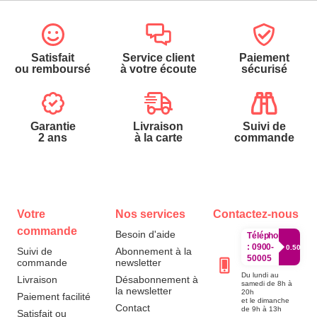
Satisfait
Service client
Paiement
ou remboursé
à votre écoute
sécurisé
Garantie
Livraison
Suivi de
2 ans
à la carte
commande
Votre
Nos services
Contactez-nous
commande
Besoin d'aide
Téléphone
:
0900-
0.50€/mi
Suivi de
Abonnement à la
50005
commande
newsletter
Du lundi au
Livraison
Désabonnement à
samedi de 8h à
la newsletter
20h
Paiement facilité
et le dimanche
Contact
de 9h à 13h
Satisfait ou