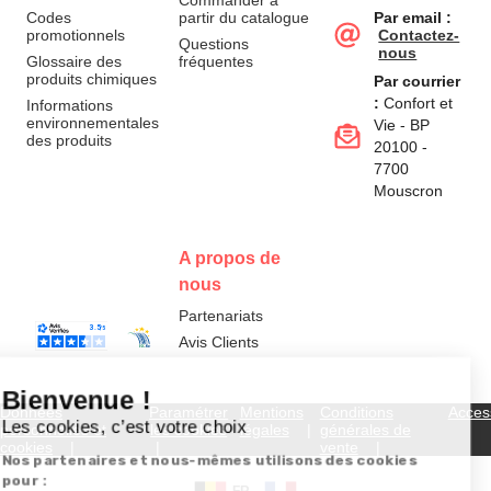
Commander à
Codes
partir du catalogue
Par email :
promotionnels
Contactez-
Questions
nous
Glossaire des
fréquentes
produits chimiques
Par courrier
:
Confort et
Informations
environnementales
Vie - BP
des produits
20100 -
7700
Mouscron
A propos de
nous
Partenariats
Avis Clients
Données
Paramétrer
Mentions
Conditions
Access
personnelles et
les cookies
légales
générales de
cookies
vente