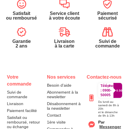
Satisfait
Service client
Paiement
ou remboursé
à votre écoute
sécurisé
Garantie
Livraison
Suivi de
2 ans
à la carte
commande
Votre
Nos services
Contactez-nous
commande
Besoin d'aide
Téléphone
:
0900-
0.50€/mi
Suivi de
Abonnement à la
50005
commande
newsletter
Du lundi au
Livraison
Désabonnement à
samedi de 8h à
la newsletter
20h
Paiement facilité
et le dimanche
Contact
de 9h à 13h
Satisfait ou
remboursé, retour
1ère visite
Par
ou échange
Messenger