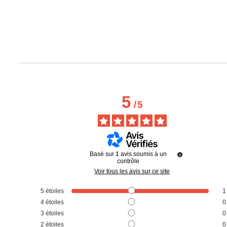
5
/
5
Basé sur
1
avis soumis à un
contrôle
Voir tous les avis sur ce site
5
étoiles
1
4
étoiles
0
3
étoiles
0
2
étoiles
0