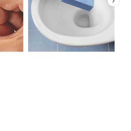
Brosse magique WC
4
/
5
-
3
avis
9,99 €