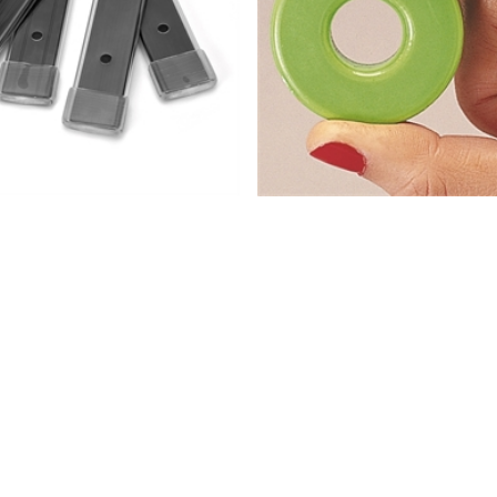
ttoyants magnétiques toilette
Anneau antitartre WC
7,99 €