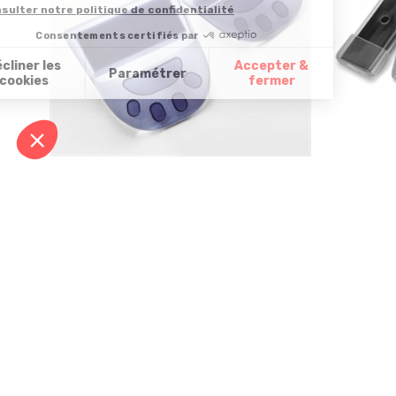
2 relèves cuvette hygièniques
Lot de 4 ne
3,99 €
6,99 €
Derniers articles consultés