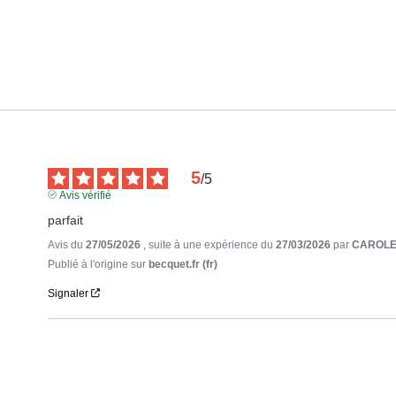
5
/
5
Avis vérifié
parfait
Avis du
27/05/2026
, suite à une expérience du
27/03/2026
par
CAROLE
Publié à l'origine sur
becquet.fr (fr)
Signaler