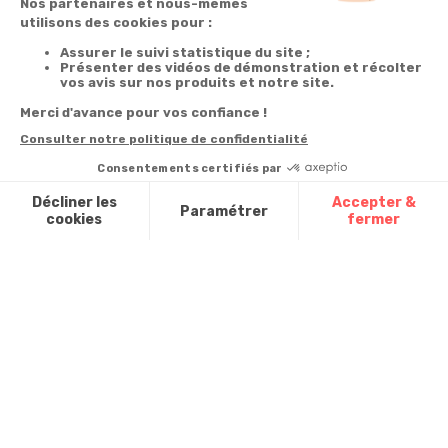
Garantie
Livraison
Suivi de
2 ans
à la carte
commande
Votre
Nos services
Contactez-nous
commande
Besoin d'aide
Téléphone
:
0900-
0.50€/mi
Suivi de
Abonnement à la
50005
commande
newsletter
Du lundi au
Livraison
Désabonnement à
samedi de 8h à
la newsletter
20h
Paiement facilité
et le dimanche
Contact
de 9h à 13h
Satisfait ou
remboursé, retour
1ère visite
Par
ou échange
Messenger
Commander à
Codes
partir du catalogue
Par email :
promotionnels
Contactez-
Questions
nous
Glossaire des
fréquentes
produits chimiques
Par courrier
:
Confort et
Informations
environnementales
Vie - BP
des produits