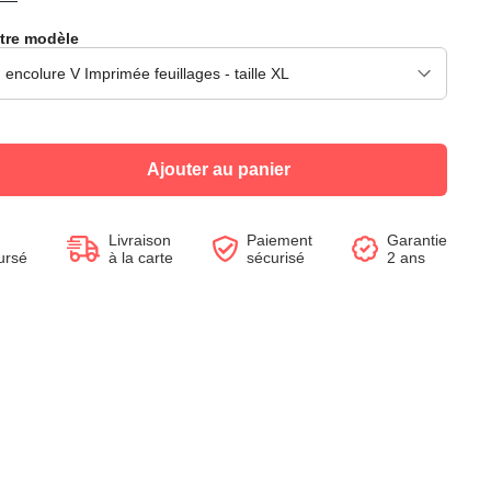
tre modèle
Voir le produit
Voir le produit
Voir le produit
Voir le produit
Voir le produit
Voir le produit
Voir le produit
Voir le produit
Ajouter au panier
Livraison
Paiement
Garantie
ursé
à la carte
sécurisé
2 ans