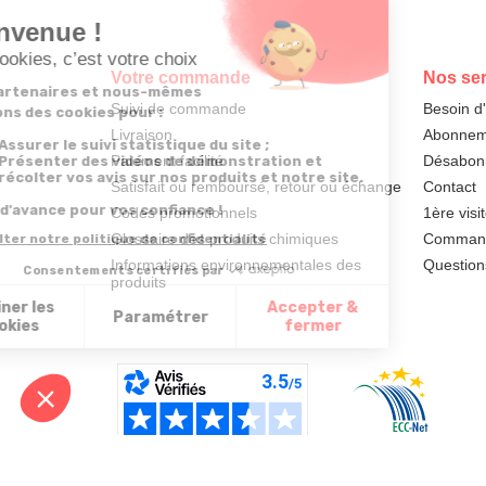
Votre commande
Nos ser
Suivi de commande
Besoin d
Livraison
Abonneme
Paiement facilité
Désabonn
Satisfait ou remboursé, retour ou échange
Contact
Codes promotionnels
1ère visi
Glossaire des produits chimiques
Commande
Informations environnementales des
Question
produits