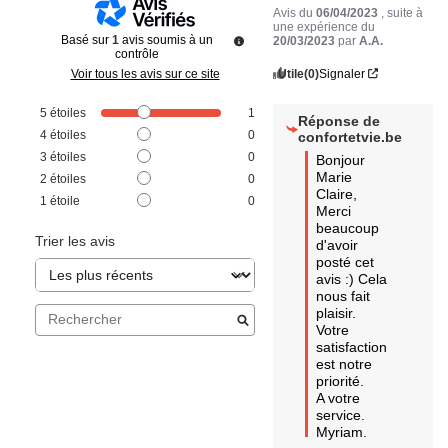
Avis du
06/04/2023
, suite à
une expérience du
Basé sur
1
avis soumis à un
20/03/2023
par
A.A.
contrôle
Utile
(0)
Signaler
Voir tous les avis sur ce site
5
étoiles
1
Réponse de
4
étoiles
0
confortetvie.be
3
étoiles
0
Bonjour 
Marie 
2
étoiles
0
Claire,

1
étoile
0
Merci 
beaucoup 
Trier les avis
d'avoir 
posté cet 
avis :) Cela 
nous fait 
plaisir. 

Votre 
satisfaction 
est notre 
priorité. 

A votre 
service.

Myriam.